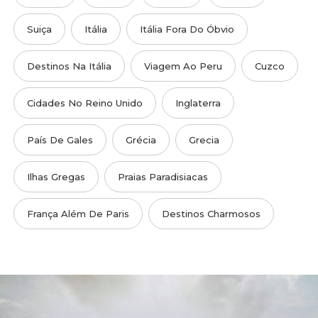
Suiça
Itália
Itália Fora Do Óbvio
Destinos Na Itália
Viagem Ao Peru
Cuzco
Cidades No Reino Unido
Inglaterra
País De Gales
Grécia
Grecia
Ilhas Gregas
Praias Paradisiacas
França Além De Paris
Destinos Charmosos