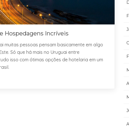
D
F
J
 e Hospedagens Incríveis
O
ai muitas pessoas pensam basicamente em algo
ste. Só que há mais no Uruguai entre
F
 tudo isso com ótimas opções de hotelaria em um
asil.
M
A
M
J
A