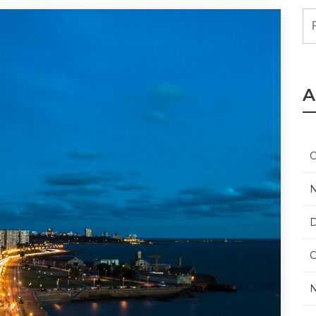
A
O
N
D
O
N